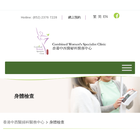
Skip
to
content
繁
简
EN
Hotline: (852) 2376 7228
網上預約
身體檢查
>
香港中西醫婦科醫務中心
身體檢查