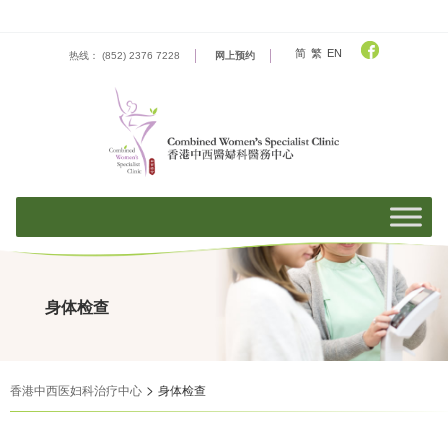
Skip
to
content
简
繁
EN
热线： (852) 2376 7228
网上预约
身体检查
>
香港中西医妇科治疗中心
身体检查