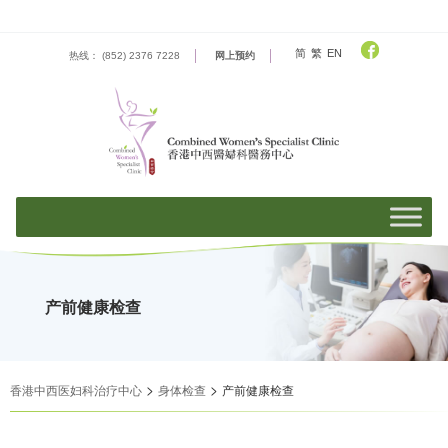
Skip
to
content
简
繁
EN
热线： (852) 2376 7228
网上预约
产前健康检查
>
>
香港中西医妇科治疗中心
身体检查
产前健康检查