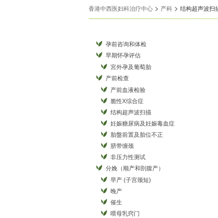
>
>
香港中西医妇科治疗中心
产科
结构超声波扫
孕前咨询和体检
早期怀孕评估
宮外孕及葡萄胎
产前检查
产前血液检验
脆性X综合症
结构超声波扫描
妊娠糖尿病及妊娠毒血症
胎盤前置及胎位不正
脐带缠颈
非压力性测试
分娩（顺产和剖腹产）
早产 (子宫颈短)
晚产
催生
喂母乳窍门