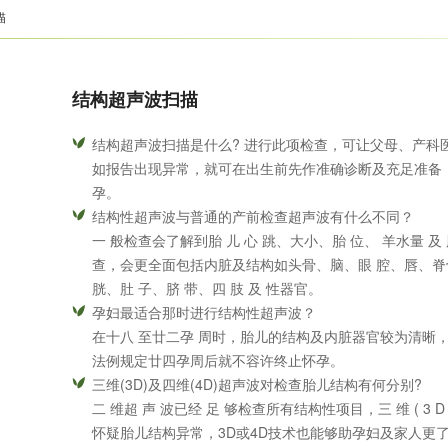
描
结构超声波扫描
结构超声波扫描是什么? 进行此项检查，可让父母、产科
如报告出现异常，就可在出生前先作准确诊断及充足准备
孕。
结构性超声波与普通的产前检查超声波有什么不同？
一 般检查会了解到胎 儿 心 跳、大小、胎 位、 羊水量 及 胎
查，会更全面包括内脏及结构如头骨、脑、眼 腔、唇、脊骨
胱、肚 子、脐 带、四 肢 及 性器官。
孕妇最适合那时进行结构性超声波？
在十八 至廿二孕 周时，胎儿的结构及内脏器官较为清晰
法例规定廿四孕周后就不容许终止怀孕。
三维(3D)及四维(4D)超声波对检查胎儿结构有何分别?
二 维超 声 波已经 足 够检查所有结构性项目，三 维 ( 3 D 
怀疑胎儿结构异常，3D或4D技术也能够助孕妇及家人更