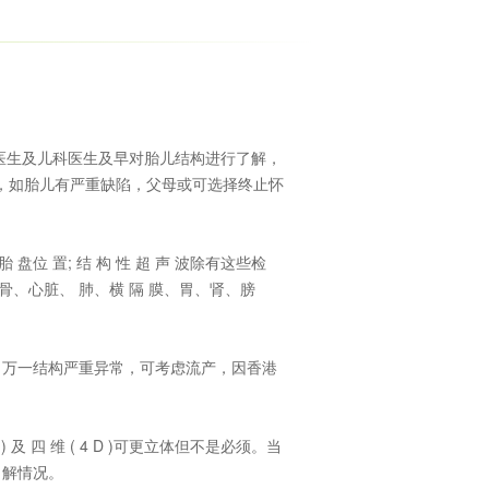
医生及儿科医生及早对胎儿结构进行了解，
，如胎儿有严重缺陷，父母或可选择终止怀
 盘位 置; 结 构 性 超 声 波除有这些检
、心脏、 肺、横 隔 膜、胃、肾、膀
，万一结构严重异常，可考虑流产，因香港
) 及 四 维 ( 4 D )可更立体但不是必须。当
了解情况。