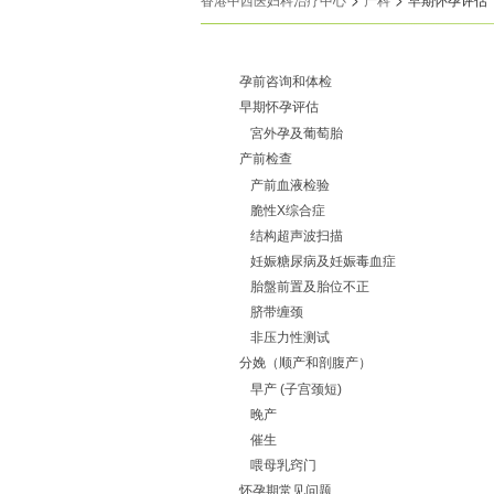
孕前咨询和体检
早期怀孕评估
宮外孕及葡萄胎
产前检查
产前血液检验
脆性X综合症
结构超声波扫描
妊娠糖尿病及妊娠毒血症
胎盤前置及胎位不正
脐带缠颈
非压力性测试
分娩（顺产和剖腹产）
早产 (子宫颈短)
晚产
催生
喂母乳窍门
怀孕期常见问题