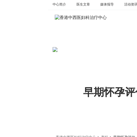
Skip
中心简介
医生文章
媒体报导
活动资​​
to
content
早期怀孕评
>
>
香港中西医妇科治疗中心
产科
早期怀孕评估