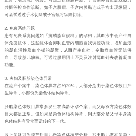
共振等检查作诊断。如子宫肌瘤、子宫内膜黏连或子宫出现纵隔，
可尝试透过手术切除或子宫镜将纵隔切除。
2. 免疫系统问题
患有免疫系统问题如「抗磷脂症候群」的孕妇，其血液中会产生自
体免疫抗体，这些抗体会抑制血管内细胞自我调控功能，增加血液
的凝血活性及血小板的凝聚，从而产生血栓，令胎盘血管无法供
血，导致胎儿缺氧。可透过服用阿士匹灵及注射薄血针去改善凝血
功能。
3. 夫妇及胚胎染色体异常
在流产个案中，染色体异常占约70%，大部分是由于染色体数目产
生异常，小部份为染色体结构异常。
胚胎染色体数目异常多发生在高龄怀孕个案，而父母双方染色体数
目大都是正常。但如果是染色体结构异常，则大部分是父母本身染
色体结构有异常而遗传给下一代。
以上问题可为流产后胎儿做染色体核型分析，找出胎儿潜在问题；