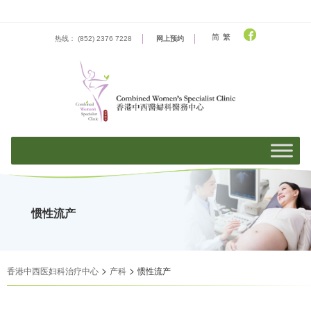
Skip
to
content
简
繁
热线： (852) 2376 7228
网上预约
惯性流产
>
>
香港中西医妇科治疗中心
产科
惯性流产