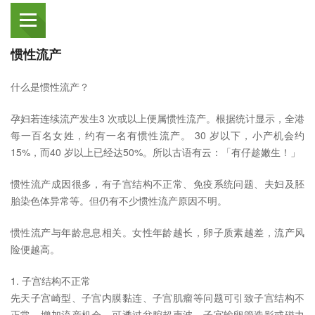
惯性流产
什么是惯性流产？
孕妇若连续流产发生3 次或以上便属惯性流产。根据统计显示，全港
每一百名女姓，约有一名有惯性流产。 30 岁以下，小产机会约
15%，而40 岁以上已经达50%。所以古语有云：「有仔趁嫩生！」
惯性流产成因很多，有子宫结构不正常、免疫系统问题、夫妇及胚
胎染色体异常等。但仍有不少惯性流产原因不明。
惯性流产与年龄息息相关。女性年龄越长，卵子质素越差，流产风
险便越高。
1. 子宫结构不正常
先天子宫崎型、子宫内膜黏连、子宫肌瘤等问题可引致子宫结构不
正常，增加流产机会。可透过盆腔超声波、子宫输卵管造影或磁力