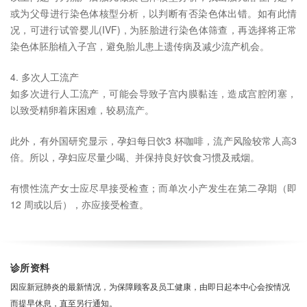
或为父母进行染色体核型分析，以判断有否染色体出错。如有此情
况，可进行试管婴儿(IVF) , 为胚胎进行染色体筛查，再选择将正常
染色体胚胎植入子宫，避免胎儿患上遗传病及减少流产机会。
4. 多次人工流产
如多次进行人工流产，可能会导致子宫内膜黏连，造成宫腔闭塞，
以致受精卵着床困难，较易流产。
此外，有外国研究显示，孕妇每日饮3 杯咖啡，流产风险较常人高3
倍。所以，孕妇应尽量少喝、并保持良好饮食习惯及戒烟。
有惯性流产女士应尽早接受检查；而单次小产发生在第二孕期（即
12 周或以后），亦应接受检查。
诊所资料
因应新冠肺炎的最新情况，为保障顾客及员工健康，由即日起本中心会按情况
而提早休息，直至另行通知。