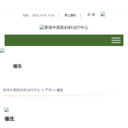
Skip
to
content
简
繁
热线： (852) 2376 7228
网上预约
催生
>
>
香港中西医妇科治疗中心
产科
催生
催生