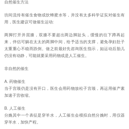
自然催生方法
坊间流传有催生食物或饮蜂蜜水等，并没有太多科学证实对催生有
用，医生建议可做催生运动:
两脚打开并屈膝，双膝不要超出两边脚趾头，缓慢的往下蹲再起
来，伴侣可躺在太太的两脚中间，给予适当的支撑，避免孕妇肚子
太重重心不稳而跌倒。做之前最好先咨询医生指示，如运动后胎儿
仍没有动静，可能就要采用药物或是人工催生。
非自然的催生
A. 药物催生
当子宫颈仍是没有开口，医生会用药物放松子宫颈，再运用催产素
加速子宫收缩。
B. 人工催生
分娩其中一个表征是穿羊水，人工催生会模拟自然分娩时，用仪器
穿羊水，加快产程。