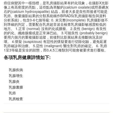
癌症病變其中一樣指標，是乳房攝影結果有鈣化現象，在攝影X光影
像上有高密度的亮點，這些點為草酸鈣(calcium oxalate)或羥基磷灰
石鈣(calcium hydroxyapatite) 結晶，前者大多是良性而後者可能是
乳癌。衡量攝影結果的分類系統稱作BIRADS(乳房攝影報告與資料
分析系統)，包含0-6七個等級: 0. 未完整(incomplete) 乳房攝影做不
到準確的判定，需要配合乳房超音波去檢查乳房攝影敏感度較低的
地方。 1.正常 (normal) 沒有鈣化或腫瘤。 2.良性 (benign) 有良性
的鈣化、纖維腺瘤或是正常淋巴結。 3.可能良性 (probably benign)
要用六個月的重複攝影追蹤，前後對比影展結果去推斷病況及好
壞。 4.懷疑 (suspicious) 有惡性的懷疑要進行切除化驗，避免延遲
乳癌確診和治療。 5.惡性 (malignant) 醫生對乳癌的確定。 6. 乳癌
1至3等級是安全的狀態，而0,4,5三種類別可能會被要求進行覆檢。
各項乳房健康詳情如下:
乳腺疾病
乳腺增生
乳腺炎
乳腺囊腫
乳癌
乳房檢查