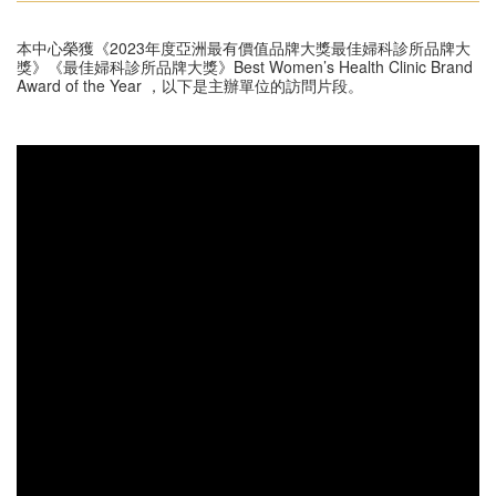
本中心榮獲《2023年度亞洲最有價值品牌大獎最佳婦科診所品牌大
獎》《最佳婦科診所品牌大獎》Best Women’s Health Clinic Brand
Award of the Year ，以下是主辦單位的訪問片段。