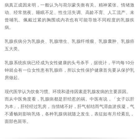
病真正成因未明，一般认为与荷尔蒙失衡有关。精神紧张、情绪激
动、经常熬夜、睡眠不足、性生活失调、高龄不育、人工流产、未
曾哺乳、佩戴过紧的胸围或内衣也有可能导致不同程度的乳腺疾
病。
乳腺疾病分为乳腺炎、乳腺增生、乳腺纤维瘤、乳腺囊肿、乳腺癌
五大类。
乳腺系统疾病已经成为女性健康的头号杀手，据统计，平均每10分
钟就会有一位女性患有乳腺癌，所以女性保护健康首先要从保护乳
房做起。
现代医学认为饮食习惯、环境和遗传因素是乳腺发病的主要原因。
而从中医角度看，乳腺病都是肝经惹的祸。中医有说，「女子以肝
为本」, 肝经经过乳房，当情绪不好，肝气郁结而气滞血淤疾凝，气
不通畅则影响乳络，各种乳腺病就随之发生，表征如有月经紊乱，
面部色斑等。