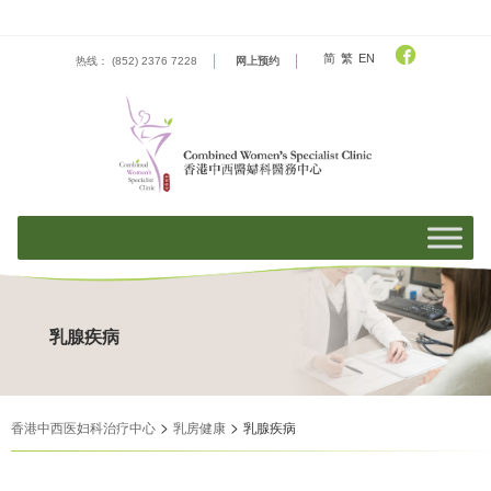
Skip
to
content
简
繁
EN
热线： (852) 2376 7228
网上预约
乳腺疾病
>
>
香港中西医妇科治疗中心
乳房健康
乳腺疾病