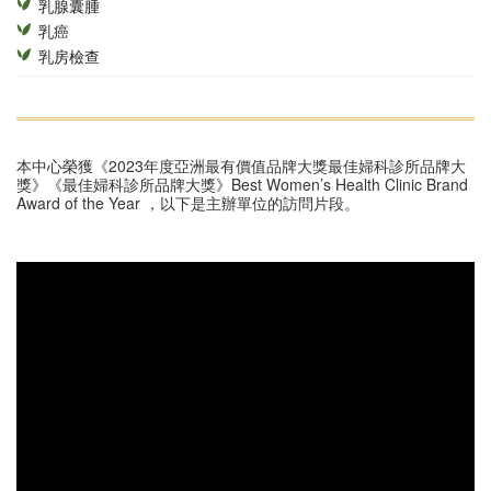
乳腺囊腫
乳癌
乳房檢查
本中心榮獲《2023年度亞洲最有價值品牌大獎最佳婦科診所品牌大
獎》《最佳婦科診所品牌大獎》Best Women’s Health Clinic Brand
Award of the Year ，以下是主辦單位的訪問片段。