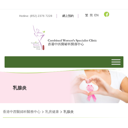
Skip
to
content
繁
简
EN
Hotline: (852) 2376 7228
網上預約
乳腺炎
>
>
香港中西醫婦科醫務中心
乳房健康
乳腺炎