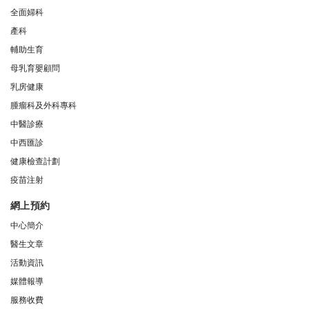
全面婦科
產科
輔助生育
母乳育嬰顧問
乳房健康
腫瘤科及外科專科
中醫診療
中西匯診
健康檢查計劃
疫苗注射
網上預約
中心簡介
醫生文章
活動資訊
媒體報導
服務收費