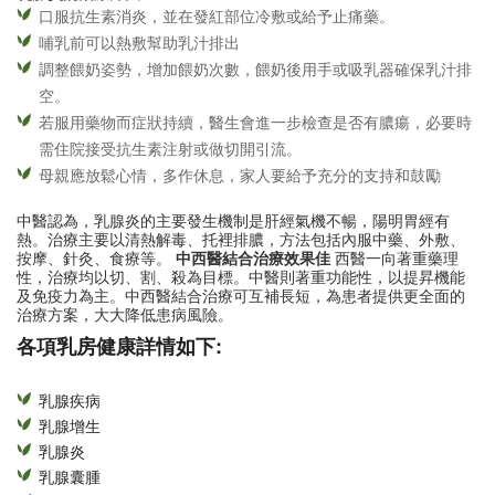
口服抗生素消炎，並在發紅部位冷敷或給予止痛藥。
哺乳前可以熱敷幫助乳汁排出
調整餵奶姿勢，增加餵奶次數，餵奶後用手或吸乳器確保乳汁排
空。
若服用藥物而症狀持續，醫生會進一步檢查是否有膿瘍，必要時
需住院接受抗生素注射或做切開引流。
母親應放鬆心情，多作休息，家人要給予充分的支持和鼓勵
中醫認為，乳腺炎的主要發生機制是肝經氣機不暢，陽明胃經有
熱。治療主要以清熱解毒、托裡排膿，方法包括內服中藥、外敷、
按摩、針灸、食療等。
中西醫結合治療效果佳
西醫一向著重藥理
性，治療均以切、割、殺為目標。中醫則著重功能性，以提昇機能
及免疫力為主。中西醫結合治療可互補長短，為患者提供更全面的
治療方案，大大降低患病風險。
各項乳房健康詳情如下:
乳腺疾病
乳腺增生
乳腺炎
乳腺囊腫