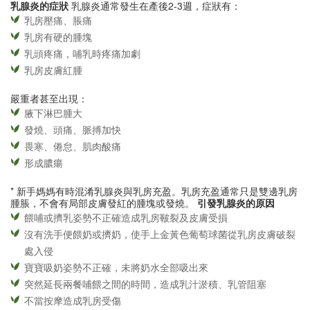
乳腺炎的症狀
乳腺炎通常發生在產後2-3週，症狀有：
乳房壓痛、脹痛
乳房有硬的腫塊
乳頭疼痛，哺乳時疼痛加劇
乳房皮膚紅腫
嚴重者甚至出現：
腋下淋巴腫大
發燒、頭痛、脈搏加快
畏寒、倦怠、肌肉酸痛
形成膿瘍
* 新手媽媽有時混淆乳腺炎與乳房充盈。乳房充盈通常只是雙邊乳房
腫脹，不會有局部皮膚發紅的腫塊或發燒。
引發乳腺炎的原因
餵哺或擠乳姿勢不正確造成乳房皸裂及皮膚受損
沒有洗手便餵奶或擠奶，使手上金黃色葡萄球菌從乳房皮膚破裂
處入侵
寶寶吸奶姿勢不正確，未將奶水全部吸出來
突然延長兩餐哺餵之間的時間，造成乳汁淤積、乳管阻塞
不當按摩造成乳房受傷