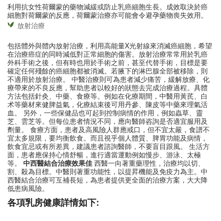
利用抗女性荷爾蒙的藥物減緩或防止乳癌細胞生長。成效取決於癌
細胞對荷爾蒙的反應，荷爾蒙治療亦可能會令避孕藥物喪失效用。
放射治療
包括體外與體內放射治療，利用高能量X光射線來消滅癌細胞，希望
在治療癌症的同時減低對正常細胞的傷害。放射治療常常用於乳癌
外科手術之後，但有時也用於手術之前，甚至代替手術，目標是要
確定任何殘餘的癌細胞都被消滅。若腋下的淋巴腺全部被移除，則
不適用於放射治療。 中醫治療則可為患者減少痛苦，緩解放療、化
療帶來的不良反應，幫助患者以較好的狀態去完成治療過程。具體
方法包括針灸、中藥、食療等。例如在化療期間，中醫用黃芪、白
术等藥材來健脾益氣，化療結束後可用丹參、陳皮等中藥來理氣活
血。 另外，一些保健品也可起到控制病情的作用，例如蟲草、靈
芝、雲芝等。但每位患者情況不同，應向醫師咨詢是否適宜服用及
劑量。 食療方面，患者及高風險人群應戒口，但不宜太嚴，食譜不
宜太多規限，要均衡飲食。而且視乎個人體質、脾胃功能及病情，
飲食宜忌或有所差異，建議患者諮詢醫師，不要盲目跟風。 生活方
面，患者應保持心情舒暢，進行適當運動例如慢步、游泳、太極
等。
中西醫結合治療效果佳
西醫一向著重藥理性，治療均以切、
割、殺為目標。中醫則著重功能性，以提昇機能及免疫力為主。中
西醫結合治療可互補長短，為患者提供更全面的治療方案，大大降
低患病風險。
各項乳房健康詳情如下: