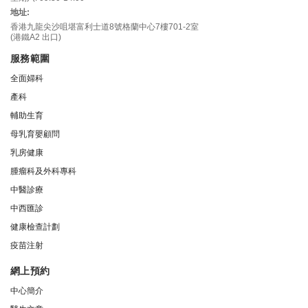
地址:
香港九龍尖沙咀堪富利士道8號格蘭中心7樓701-2室
(港鐵A2 出口)
服務範圍
全面婦科
產科
輔助生育
母乳育嬰顧問
乳房健康
腫瘤科及外科專科
中醫診療
中西匯診
健康檢查計劃
疫苗注射
網上預約
中心簡介