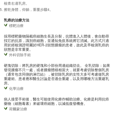
檢查右邊乳房。
擦乾身體，仰躺，重覆步驟4。
乳癌的治療方法
標靶治療
採用標靶藥物隔截癌細胞生長及分裂，抗體進入人體後，會自動尋
找它的抗原，識別癌細胞，並通知免疫系統將它消滅。此方式只適
用於經檢測證明屬於HER-2狀態腫瘤的患者，故此及早檢測乳癌的
狀態是非常重要。
外科切除手術
硬塊切除：將乳房的硬塊和小部份周邊組織切去。 全乳切除：如果
發現腫瘤不只一處，或者腫瘤體積相當大，就要考慮切除整個乳房
（通常包含同側的淋巴結），被切除乳房的女性大多可考慮做乳房
重建術。患者應和醫生討論是否適合重建，以及用哪種方法重建乳
房。
化學治療
病人接受手術後，醫生可能使用化療作輔助治療。化療是利用抗癌
藥物（細胞毒素）來破壞癌細胞，以減低復發機會。
荷爾蒙治療