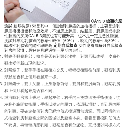
CA15.3 糖類抗原
測試
糖類抗原153是其中一個診斷乳腺癌的血檢指標，主要是測乳
腺癌術後復發和治療效果，不過患上肺癌、結腸癌、胰腺癌或非惡
性腫瘤的疾病CA15-3濃度也有可能升高，也不是一定是惡性腫瘤。
測試對早期乳腺癌的敏感性較低（60%），晚期的敏感性爲80%，
轉移性乳腺癌的陽性率較高
定期
自我檢查
女性應養成每月自我檢查
乳房的習慣，最好在月經過後一星期內進行。
對鏡子觀察胸部，檢查是否有乳頭分泌物、乳頭形狀改變、皮膚外
觀改變等新出現的狀況。
對照鏡子，雙手手指在頭後方交叉，輕輕從後頸往前壓，觀察乳房
形狀是否和上個月看起來一樣。
對照鏡子，雙手叉腰，上身微微前傾，雙肩和雙肘向前，觀察乳房
和上個月看起來是否有不同。
淋浴時乳房抹上香皂，舉起左臂，右手的三隻或四隻手指併攏，從
左胸外緣開始按壓，手指以穩定的壓力，依環狀滑動，直到最內圈
的乳頭。要確定整個乳房已經地毯式摸過而無遺漏。再以同樣的方
式檢查乳房和腋窩之間的區域以及腋窩本身。看看是否摸到任何皮
下硬塊。再輕輕擠壓乳頭，觀察是否有分泌物。完成後以同樣方式