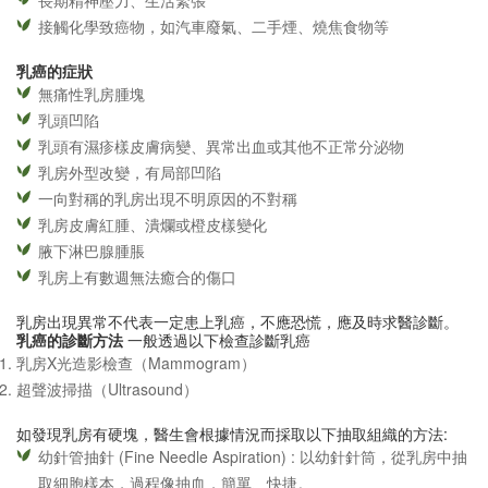
接觸化學致癌物，如汽車廢氣、二手煙、燒焦食物等
乳癌的症狀
無痛性乳房腫塊
乳頭凹陷
乳頭有濕疹樣皮膚病變、異常出血或其他不正常分泌物
乳房外型改變，有局部凹陷
一向對稱的乳房出現不明原因的不對稱
乳房皮膚紅腫、潰爛或橙皮樣變化
腋下淋巴腺腫脹
乳房上有數週無法癒合的傷口
乳房出現異常不代表一定患上乳癌，不應恐慌，應及時求醫診斷。
乳癌的診斷方法
一般透過以下檢查診斷乳癌
乳房X光造影檢查（Mammogram）
超聲波掃描（Ultrasound）
如發現乳房有硬塊，醫生會根據情況而採取以下抽取組織的方法:
幼針管抽針 (Fine Needle Aspiration) : 以幼針針筒，從乳房中抽
取細胞樣本，過程像抽血，簡單、快捷。