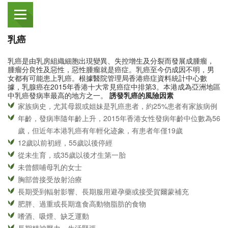
乳癌
乳癌是由乳房組織細胞出現變異、失控增生及分裂而發展成腫瘤，
腫瘤分良性及惡性，惡性腫瘤就是癌症。乳癌至今仍成因不明，男
女都有可能患上乳癌。根據醫院管理局香港癌症資料統計中心數
據，乳腺癌在2015年香港十大常見癌症中排第3。本港成為亞洲地區
中乳癌發病率最高的地方之一。
誘發乳癌的風險因素
家族病史，尤其母親或姐妹是乳癌患者，約25%患者有家族病例
年齡，發病率隨年齡上升，2015年香港女性發病年齡中位數為56
歲，但近年本港乳癌有年輕化迹象，有患者年僅19歲
12歲以前初經，55歲以後停經
從未生育，或35歲以後才生第一胎
未曾餵哺母乳的女士
胸部曾接受放射治療
長期受到輻射影響、長期服用避孕藥或接受賀爾蒙補充
肥胖、過重或長期進食高動物脂肪的食物
嗜酒、吸煙、缺乏運動
長期精神壓力、生活緊張