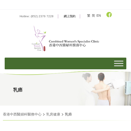
Skip
to
content
繁
简
EN
Hotline: (852) 2376 7228
網上預約
乳癌
>
>
香港中西醫婦科醫務中心
乳房健康
乳癌