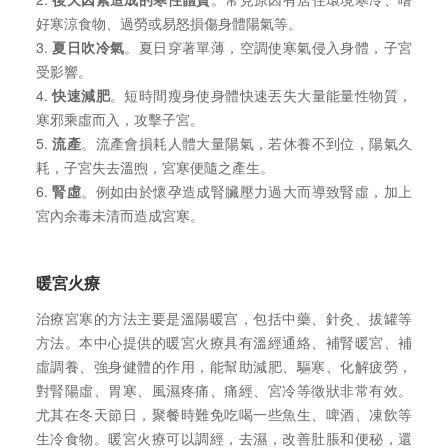
好寒涼食物、過勞或易怒損傷身體陽氣等。
3.
夏日吹冷氣
。夏日穿著單薄，空調使寒氣侵入身體，子宮
受影響。
4.
快速減肥
。短時間瘦身使身體快速丟失大量能量性物質，
寒邪乘虛而入，攻擊子宮。
5.
流產
。流產會損耗人體大量陽氣，若休養不到位，陽氣久
耗，子宮失去溫煦，宮寒便隨之產生。
6.
腎虛
。例如由於懷孕造成腎臟壓力過大而導致腎虛，加上
宮內余毒未清而造成宮寒。
暖宮火療
治療宮寒的方法主要是溫陽暖宫，包括中藥、針灸、拔罐等
方法。本中心提供的暖宮火療具有溫經通絡、補腎暖宮、補
虛調養、強身健體的作用，能幫助減肥、驅寒、化解疲勞，
對腎陽虛、胃寒、風濕疼痛、痛經、宮冷等徵狀非常有效。
尤其在冬天節日，聚餐時難免吃喝一些魚生、啤酒、凍飲等
生冷食物。暖宮火療可以調經，去濕，改善肚脹和便秘，還