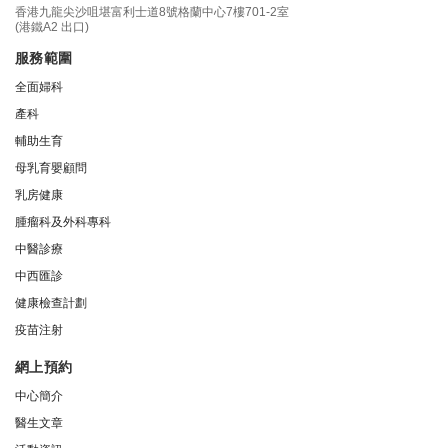
香港九龍尖沙咀堪富利士道8號格蘭中心7樓701-2室
(港鐵A2 出口)
服務範圍
全面婦科
產科
輔助生育
母乳育嬰顧問
乳房健康
腫瘤科及外科專科
中醫診療
中西匯診
健康檢查計劃
疫苗注射
網上預約
中心簡介
醫生文章