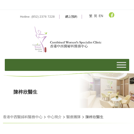
Skip
to
content
繁
简
EN
Hotline: (852) 2376 7228
網上預約
陳梓欣醫生
>
>
>
香港中西醫婦科醫務中心
中心簡介
醫療團隊
陳梓欣醫生