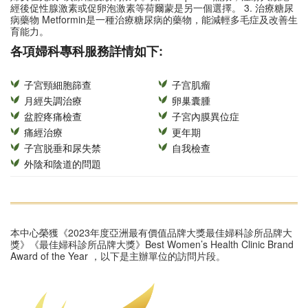
經後促性腺激素或促卵泡激素等荷爾蒙是另一個選擇。 3. 治療糖尿
病藥物 Metformin是一種治療糖尿病的藥物，能減輕多毛症及改善生
育能力。
各項婦科專科服務詳情如下:
子宮頸細胞篩查
子宫肌瘤
月經失調治療
卵巢囊腫
盆腔疼痛檢查
子宮內膜異位症
痛經治療
更年期
子宫脱垂和尿失禁
自我檢查
外陰和陰道的問題
本中心榮獲《2023年度亞洲最有價值品牌大獎最佳婦科診所品牌大
獎》《最佳婦科診所品牌大獎》Best Women’s Health Clinic Brand
Award of the Year ，以下是主辦單位的訪問片段。