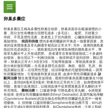
卵巢多囊症
卵巢多囊症又稱為多囊性卵巢症候群，卵巢表面存在載滿液體的小
囊，部分女性有機會出現體毛過多（多毛症）、癡肥、月經量少、
停經、不育及慣性流產，患者患上子宮內膜癌、心臟病與糖尿病的
風險增加。
病因和病徵
體內多種荷爾蒙的平衡是一個重要因素，患
者的促黃體激素及睪丸酮通常都高於正常水平; 另外，遺傳與胰島素
抵抗性也是病因之一，胰島素抵抗性會增加身體的胰島素水平，導
致睪丸酮水平上升形成肥胖。 患者通常在青春期後期或二十多歲時
始發病，會出現以下一到兩項病徵: – 無排卵或不規則排卵，難以受
孕 – 卵巢比正常大1.5倍至3倍，可能導致腹痛 – 導致蘋果身形，脂
肪分佈於腹部周圍 – 生長過多體毛在面部、胸前、腹部、乳房、拇
指及腳趾位置 – 出現男性禿髮，頭頂和鬢角的毛髮變得稀疏 – 因男
性荷爾蒙增加，引發痤瘡和更多頭皮屑 -血液中男性荷爾蒙過多
診
斷與治療
醫生會運用超音波掃描，觀察到卵巢表面囊泡數量在10個
以上，直徑由6毫米至8毫米; 卵巢亦比正常的大三倍，如身體病徵不
明顯，會進行血液測試，以檢測血液中促黃體激素及睪丸酮的水平
有否增高。
藥物治療
1. 口服避孕藥 可降低產生睪丸酮，令經期更
有規律; 使用女性荷爾蒙炔雌醇(Ethinyl Oestradiol) 及環丙氯地孕酮
(Cyproterone Acetate)的混合物去抑制男性荷爾蒙也是其中一種有
用藥物。 2. 排卵藥 口服排卵藥Clomiphene有效治療不育，60%的
婦女在完成6次療程後順利懷孕。如Clomiphene無效，注射人類絕