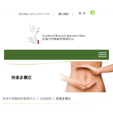
Skip
to
content
繁
简
查詢熱線: (852) 2376 7228
網上預約
卵巢多囊症
>
>
香港中西醫婦科醫務中心
全面婦科
卵巢多囊症